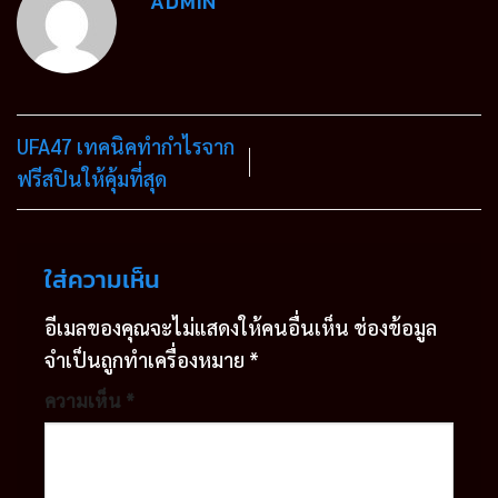
ADMIN
UFA47 เทคนิคทำกำไรจาก
ฟรีสปินให้คุ้มที่สุด
ใส่ความเห็น
อีเมลของคุณจะไม่แสดงให้คนอื่นเห็น
ช่องข้อมูล
จำเป็นถูกทำเครื่องหมาย
*
ความเห็น
*