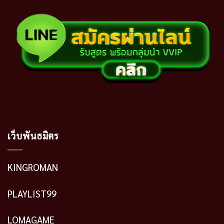
เว็บพันธมิตร
KINGROMAN
PLAYLIST99
LOMAGAME