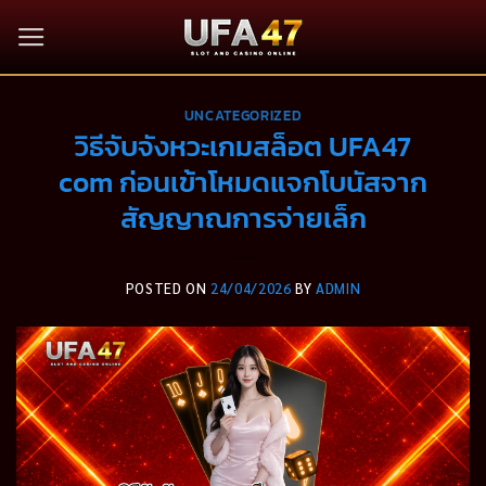
ข้าม
ไป
ยัง
เนื้อหา
UNCATEGORIZED
วิธีจับจังหวะเกมสล็อต UFA47
com ก่อนเข้าโหมดแจกโบนัสจาก
สัญญาณการจ่ายเล็ก
POSTED ON
24/04/2026
BY
ADMIN