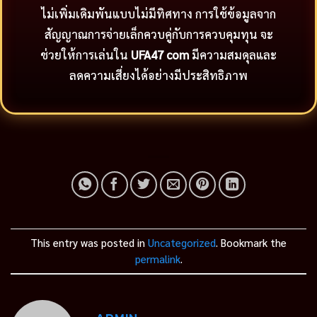
ไม่เพิ่มเดิมพันแบบไม่มีทิศทาง การใช้ข้อมูลจาก
สัญญาณการจ่ายเล็กควบคู่กับการควบคุมทุน จะ
ช่วยให้การเล่นใน
UFA47 com
มีความสมดุลและ
ลดความเสี่ยงได้อย่างมีประสิทธิภาพ
This entry was posted in
Uncategorized
. Bookmark the
permalink
.